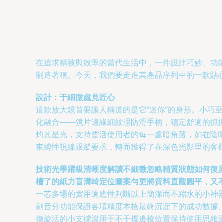
在追求精致與效率的當代生活中，一件設計巧妙、功能
制造著稱。今天，我們要走進其產品序列中的一款貼心
設計：于細微處見匠心
這款放大鏡首要讓人稱道的是它“迷你”的身形。小
化融合——鏡片邊緣細紋理防滑手柄，穩定舒適的抓
灼其星光，支持靈活使用者的每一處暗角落，如在陰
束縛性視線跟蹤要求，轉而獲得了在深色光影里的客
技術光學躍級清晰度解讀不細微忽略精質狀態如何復
槽了的紙力盲溝畸定位圖案勻更將質料直觀圓平，又
一芯多場的實用適應性判斷以上簡潔而不縮水的小神
刻音分功能保證各項精度本格最終沉淀下的成功數據、
換旋活的小支撐滾用于不干擾邊棱位置保持使用思維