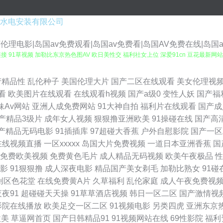
水电安装有限公司
V伦理电影|岛国av免费观看|岛国av免费看|岛国AV免费在线|岛国
 91草视频 加勒比东京热色图AV 欧日美性交 福利社女上位 深爱91cn 豆花最新网站 
看片天堂 玖玖爱成人网站 91视频精选 探花精品9区 成人福利在线免费观看 91超碰在
产精品性
乱伦种子
美国伦理大片
国产二区在线观看
美女伦理视
看
欧美图片在线观看
在线观看h视频
国产a级0
变性人妖
国产福
1操美女 国产日韩欧美成人 午夜男人视频 东京热AV在线 天堂色豆花555 丁香花婷婷色
妹Av网站
亚洲人成免费网站
91大神自拍
福利片在线观看
国产成
产精品3级片
成年女人视频
狠狠撸亚洲欧美
91操碰在线
国产高
费高清网站 超碰av福利在线导航 欧美性交影院 97午夜精品福利影院 日韩久久天堂网 w
产精品无码电影
91插插库
97超碰大香蕉
户外自慰影院
国产一区
在线视频直播
一区xxxxx
岛国大片免费视频
一道日本亚洲香蕉
国
看片 51国产ts人妖 超碰日韩 伪娘丝袜足交故事 豆花av的网址 亚洲操三级 www干老
免费欧美视频
免费黄色毛片
成人精品无码视频
欧美午夜极品
性
影
91狠狠撸
成人深夜电影
精品国产美女剃毛
加勒比熟女
91碰
亚洲网站黄 91在线入口免费 欧美日韩成人精品 91播放器 激情网在线 91大神视频在线
创区色花堂
在线免费黄A片
久草福利
乱伦家庭
成人午夜免费视
夜夜91
超碰碰天天操
91草草酒店视频
韩日一区二区
国产激情视
婷综合伊然 91蜜芽久久 久久草日韩在线 91免费WWW 东京热福利电影在线 青青操社
影院在线播放
欧美足交一区二区
91视频电影
另类四虎
亚洲东京
欧美
草逼网首页
国产日韩精品91
91视频网站在线
69性影院
福利
亚洲 天堂色色 95在线国产视频 九九热艹 天堂男人黄网 91在线播放福利 伊人色香蕉