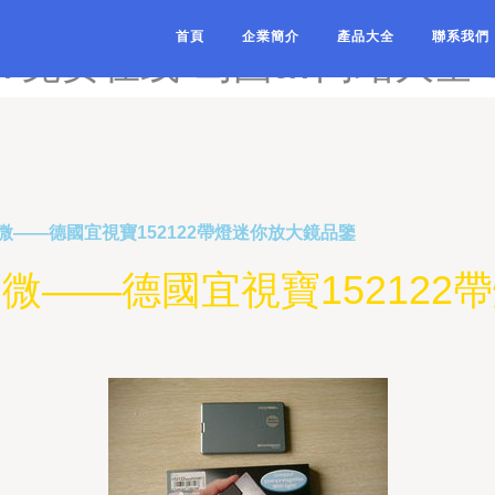
-岛国AV官网-岛国AV黄色片
首頁
企業簡介
產品大全
聯系我們
AV免费在线-岛国av网站大全
——德國宜視寶152122帶燈迷你放大鏡品鑒
微——德國宜視寶152122