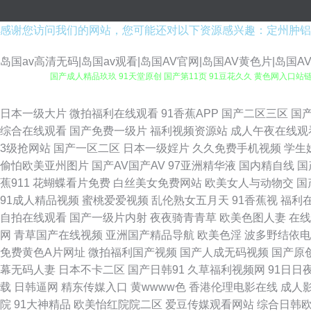
感谢您访问我们的网站，您可能还对以下资源感兴趣：定州肿铝
岛国av高清无码|岛国av观看|岛国AV官网|岛国AV黄色片|岛国A
国产成人精品玖玖 91天堂原创 国产第11页 91豆花久久 黄色网入口站链接
草草干干福利网站 伊人国产久久五月 福利视频二区 青青草社区 91免费
日本一级大片
微拍福利在线观看
91香蕉APP
国产二区三区
国
综合在线观看
国产免费一级片
福利视频资源站
成人午夜在线观
线激情观看 污污色色视频网站 豆花丝袜在线 影音先锋理论片 另类转区 9
3级抢网站
国产一区二区
日本一级婬片
久久免费手机视频
学生
偷怕欧美亚州图片
国产AV国产AV
97亚洲精华液
国内精自线
国
线观看 亚洲网黄 超碰人人成人 欧美性爱人与兽 白虎豆花AV 日本啊v免
蕉911
花蝴蝶看片免费
白丝美女免费网站
欧美女人与动物交
国
91成人精品视频
蜜桃爱爱视频
乱伦熟女五月天
91香蕉视
福利
日韩淫网区收藏 91日韩黑丝 免费91nav视频 91福利高清 精品视频在线
自拍在线观看
国产一级片内射
夜夜骑青青草
欧美色图人妻
在线
网
青草国产在线视频
亚洲国产精品导航
欧美色淫
波多野结依电
狼人色航 91成人社区电影 国产传媒91在线播放 午夜av 韩国a√中文 
免费黄色A片网址
微拍福利国产视频
国产人成无码视频
国产原
幕无码人妻
日本不卡二区
国产日韩91
久草福利视频网
91日日
观 成人看片1024软件 日本影院 91资源总站大香蕉 欧美2P小视频 婷
载
日韩逼网
精东传媒入口
黄wwww色
香港伦理电影在线
成人
院
91大神精品
欧美怡红院院二区
爱豆传媒观看网站
综合日韩
线观看 青草草视频 91大神磁力 国产综合资源在线 一本道色导航 AV鲁鲁