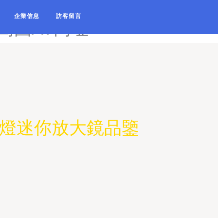
-岛国AV伦理电影-岛国av免
企業信息
訪客留言
-岛国AV网址
帶燈迷你放大鏡品鑒