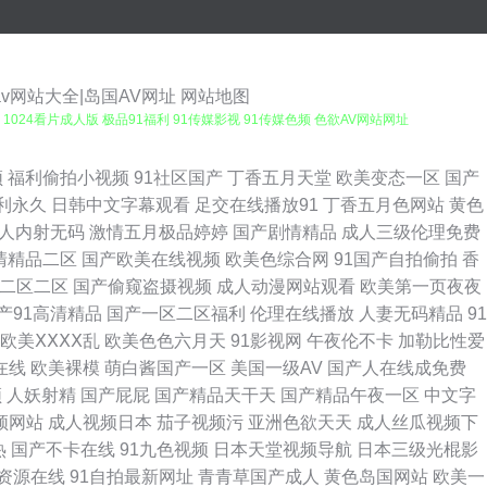
av网站大全|岛国AV网址
网站地图
1024看片成人版 极品91福利 91传媒影视 91传媒色频 色欲AV网站网址
线网站 九九丝袜亚日上心九九 久久欧美午夜网站 天美无码影院 97视频在
频
福利偷拍小视频
91社区国产
丁香五月天堂
欧美变态一区
国产
利永久
日韩中文字幕观看
足交在线播放91
丁香五月色网站
黄色
导航 91在线网址 四虎α片 99热这里有精品 欧美情色网 超碰97国产在
人内射无码
激情五月极品婷婷
国产剧情精品
成人三级伦理免费
清精品二区
国产欧美在线视频
欧美色综合网
91国产自拍偷拍
香
ww超碰91 日韩日韩 超碰91公开 日韩新片BT一二三四 A级片男人天堂
二区二区
国产偷窥盗摄视频
成人动漫网站观看
欧美第一页夜夜
产91高清精品
国产一区二区福利
伦理在线播放
人妻无码精品
91
女人com 日本乱码在线观看 91蜜臀刺激网 免费的黄页亚洲 91cn免费网站
欧美ⅩⅩⅩⅩ乱
欧美色色六月天
91影视网
午夜伦不卡
加勒比性爱
在线
欧美裸模
萌白酱国产一区
美国一级AV
国产人在线成免费
播放 国产性爱在线不卡影院 性爱99网 国产精品96福利网 亚洲成a人片在线
频
人妖射精
国产屁屁
国产精品天干天
国产精品午夜一区
中文字
频网站
成人视频日本
茄子视频污
亚洲色欲天天
成人丝瓜视频下
区 91免费福利导航大全 东京热淫视频在线观看 日黄页网韩 91小视频大全在
热
国产不卡在线
91九色视频
日本天堂视频导航
日本三级光棍影
资源在线
91自拍最新网址
青青草国产成人
黄色岛国网站
欧美一
 大香蕉999 五月婷婷家庭教师 97在线观看免费视屏 91免费在线观看高清