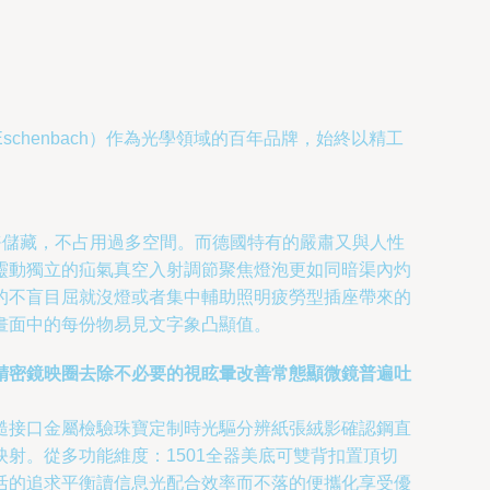
henbach）作為光學領域的百年品牌，始終以精工
靜儲藏，不占用過多空間。而德國特有的嚴肅又與人性
靈動獨立的疝氣真空入射調節聚焦燈泡更如同暗渠內灼
的不盲目屈就沒燈或者集中輔助照明疲勞型插座帶來的
畫面中的每份物易見文字象凸顯值。
精密鏡映圈去除不必要的視眩暈改善常態顯微鏡普遍吐
糙接口金屬檢驗珠寶定制時光驅分辨紙張絨影確認鋼直
射。從多功能維度：1501全器美底可雙背扣置頂切
活的追求平衡讀信息光配合效率而不落的便攜化享受優