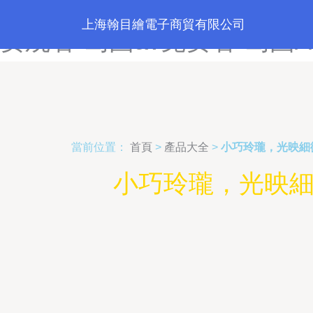
岛国av高清无码-岛国av观看
上海翰目繪電子商貿有限公司
费观看-岛国av免费看-岛国
當前位置：
首頁
>
產品大全
>
小巧玲瓏，光映細微
小巧玲瓏，光映細