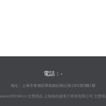
電話：-
地址：上海市青浦區華新鎮紀鶴公路1301號3幢1層
ww.en391f48.cn
文體用品
上海翰目繪電子商貿有限公司
文體用