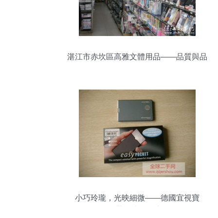
湛江市赤坎區高雅文體用品——品質與品
位同行
小巧玲瓏，光映細微——德國宜視寶
152122帶燈迷你放大鏡品鑒