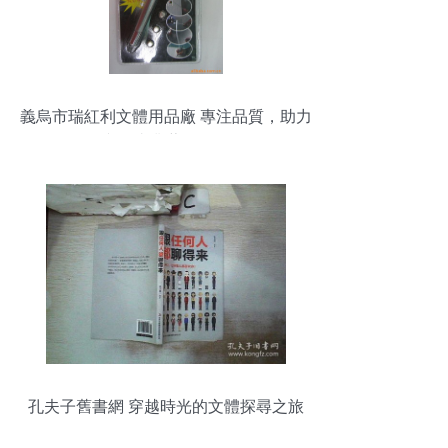
義烏市瑞紅利文體用品廠 專注品質，助力
文體事業蓬勃發展
孔夫子舊書網 穿越時光的文體探尋之旅